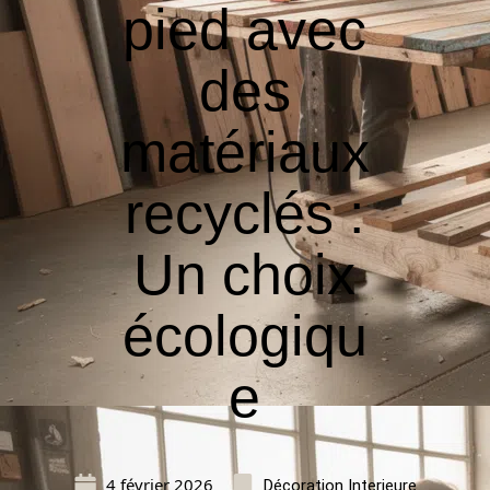
pied avec
des
matériaux
recyclés :
Un choix
écologiqu
e
4 février 2026
Décoration Interieure