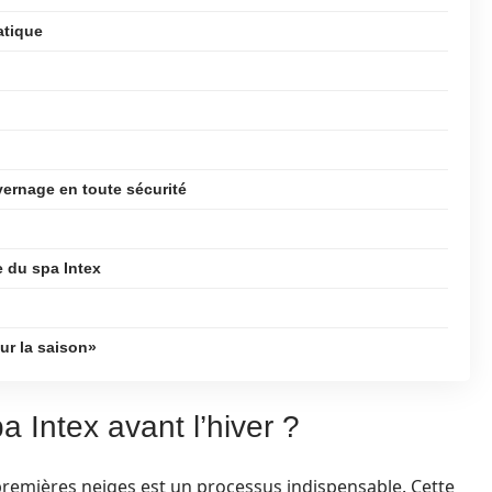
atique
vernage en toute sécurité
e du spa Intex
ur la saison»
a Intex avant l’hiver ?
 premières neiges est un processus indispensable. Cette