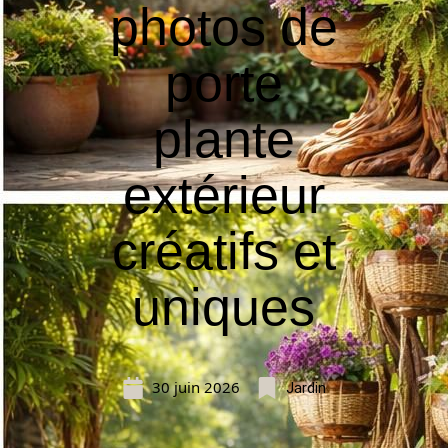
photos de
porte
plante
extérieur
créatifs et
uniques
30 juin 2026
Jardin