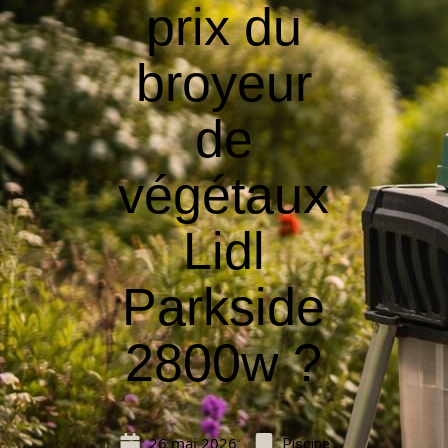
prix du
broyeur
de
végétaux
Lidl
Parkside
2800w ?
26 mai 2026
Piscine