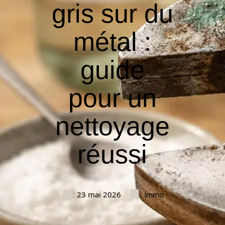
gris sur du
métal :
guide
pour un
nettoyage
réussi
23 mai 2026
Immo