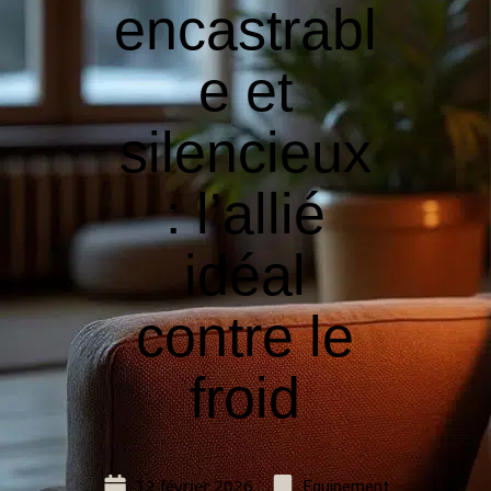
encastrabl
e et
silencieux
: l’allié
idéal
contre le
froid
12 février 2026
Equipement