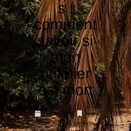
s :
comment
savoir si
mon
palmier
est mort
16 mars 2026
Jardin