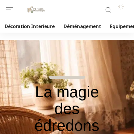
Décoration Interieure
Déménagement
Equipeme
La magie
des
édredons