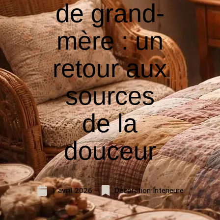
de grand-
mère : un
retour aux
sources
de la
douceur
1 avril 2026
Décoration Interieure