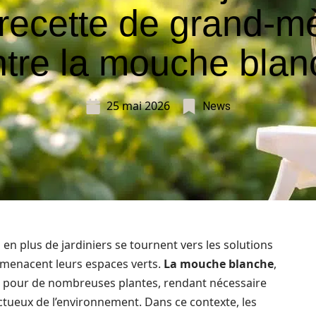
 recette de grand-m
ntre la mouche blan
25 mai 2026
News
 en plus de jardiniers se tournent vers les solutions
i menacent leurs espaces verts.
La mouche blanche
,
ce pour de nombreuses plantes, rendant nécessaire
ectueux de l’environnement. Dans ce contexte, les