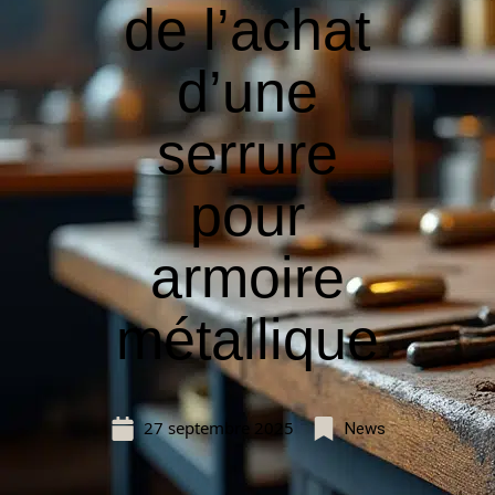
de l’achat
d’une
serrure
pour
armoire
métallique
27 septembre 2025
News