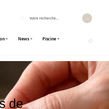
on
News
Piscine
es de