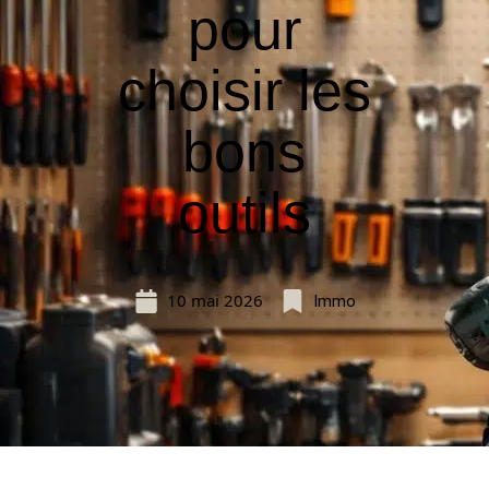
pour
choisir les
bons
outils
10 mai 2026
Immo