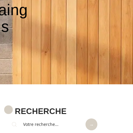
aing
is
RECHERCHE