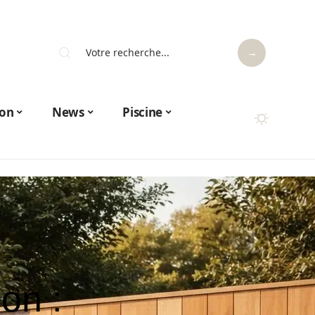
on
News
Piscine
on :