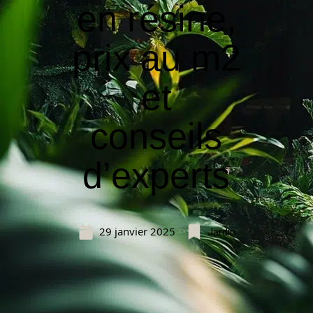
en résine,
prix au m2
et
conseils
d’experts
29 janvier 2025
Jardin