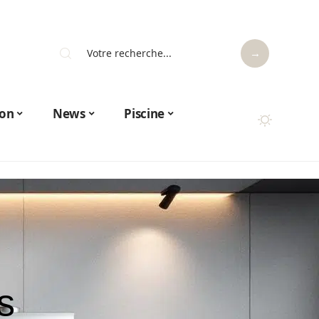
on
News
Piscine
s