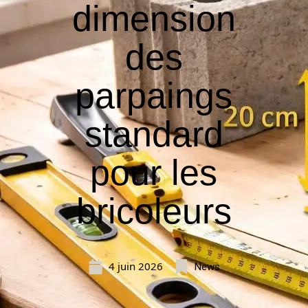
dimension
des
parpaings
standard
pour les
bricoleurs
4 juin 2026
News