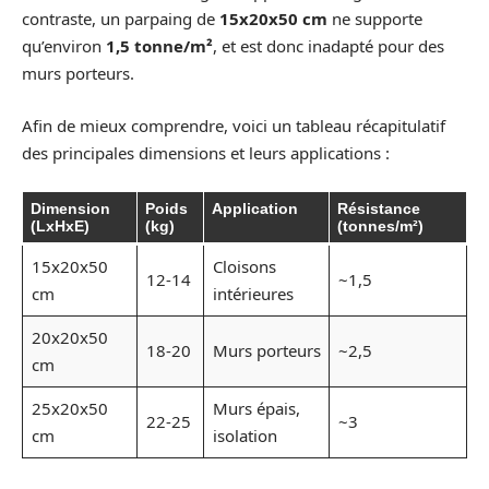
contraste, un parpaing de
15x20x50 cm
ne supporte
qu’environ
1,5 tonne/m²
, et est donc inadapté pour des
murs porteurs.
Afin de mieux comprendre, voici un tableau récapitulatif
des principales dimensions et leurs applications :
Dimension
Poids
Application
Résistance
(LxHxE)
(kg)
(tonnes/m²)
15x20x50
Cloisons
12-14
~1,5
cm
intérieures
20x20x50
18-20
Murs porteurs
~2,5
cm
25x20x50
Murs épais,
22-25
~3
cm
isolation