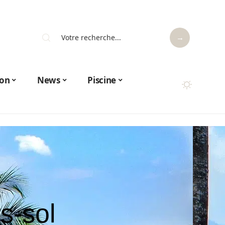
on
News
Piscine
s-sol