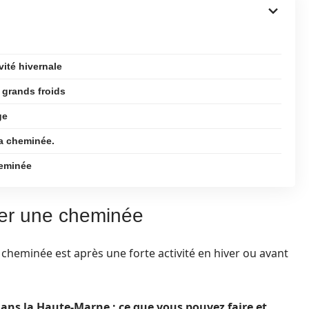
vité hivernale
 grands froids
ge
la cheminée.
heminée
ser une cheminée
 cheminée est après une forte activité en hiver ou avant
dans la Haute-Marne : ce que vous pouvez faire et