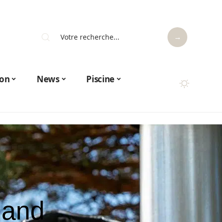
on
News
Piscine
uand