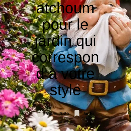
atchoum
pour le
jardin qui
correspon
d à votre
style
9 juin 2026
Jardin