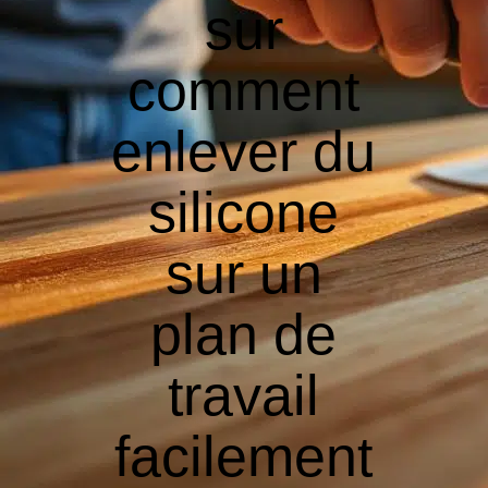
sur
comment
enlever du
silicone
sur un
plan de
travail
facilement