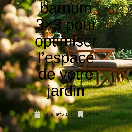
barnum
3×3 pour
optimiser
l’espace
de votre
jardin
15 juillet 2024
Jardin