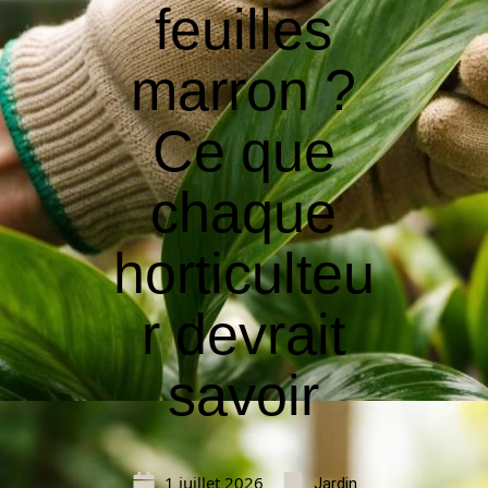
feuilles
marron ?
Ce que
chaque
horticulteu
r devrait
savoir
1 juillet 2026
Jardin