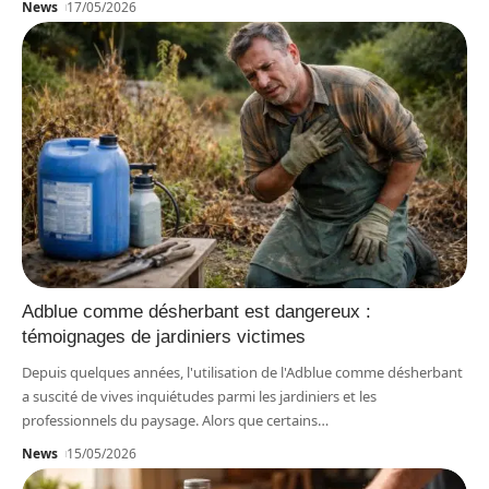
News
17/05/2026
Adblue comme désherbant est dangereux :
témoignages de jardiniers victimes
Depuis quelques années, l'utilisation de l'Adblue comme désherbant
a suscité de vives inquiétudes parmi les jardiniers et les
professionnels du paysage. Alors que certains
…
News
15/05/2026